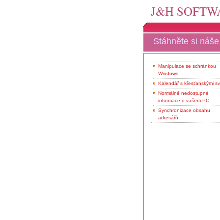
J&H SOFTWA
Stáhněte si náš
Manipulace se schránkou
Windows
Kalendář s křesťanskými sv
Normálně nedostupné
informace o vašem PC
Synchronizace obsahu
adresářů