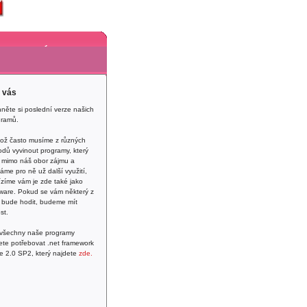
ů
Produkty
Lidé
akt
Reference
sník
Ke stažení
 vás
něte si poslední verze našich
gramů.
kož často musíme z různých
dů vyvinout programy, který
 mimo náš obor zájmu a
me pro ně už další využití,
zíme vám je zde také jako
ware. Pokud se vám některý z
 bude hodit, budeme mít
st.
 všechny naše programy
te potřebovat .net framework
e 2.0 SP2, který najdete
zde.