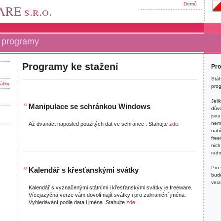
Domů
RE s.r.o.
Dom
Kont
e programy
Záky
Programy ke stažení
Pro
Stáh
átky
pro
Jeli
Manipulace se schránkou Windows
důvo
jsou
nemá
Až dvanáct naposled použitých dat ve schránce . Stahujte
zde
.
nabí
free
nich
rado
Pro
Kalendář s křesťanskými svátky
bude
verz
Kalendář s vyznačenými státními i křesťanskými svátky je freeware.
Vícejazyčná verze vám dovolí najít svátky i pro zahraniční jména.
Vyhledávání podle data i jména. Stahujte
zde
.