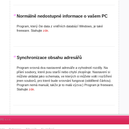
Normálně nedostupné informace o vašem PC
Program, který čte data z vnitřních databází Windows, je také
freeware. Stahujte
zde
.
Synchronizace obsahu adresářů
Program srovná dva nastavené adresáře a vyhodnotí rozdíly. Na
přání soubory, které jsou starší nebo chybí zkopíruje. Nastavení si
můžete ukládat jako schemata, ve kterých si můžete volit i rozšíření
jmen souborů, pro které bude srovnání fungovat (oddělené čárkou).
Program nemá manuál, takže je to malá výzva:) Program je freeware.
Stahujte
zde
.
ARE s.r.o.