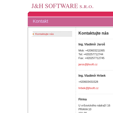
J&H SOFTWARE s.r.o.
Kontakt
Kontaktujte nás
Kontaktujte nás
Ing. Vladimír Jaroš
Mob: +420603211065
Tel: +420257712744
Fax: +420257712745
jaros@jhsoft.cz
Ing. Vladimír Hrbek
+420603431528
hrbek@jhsoft.cz
Firma
U vršovického nádraží 16
PRAHA 10
101 00